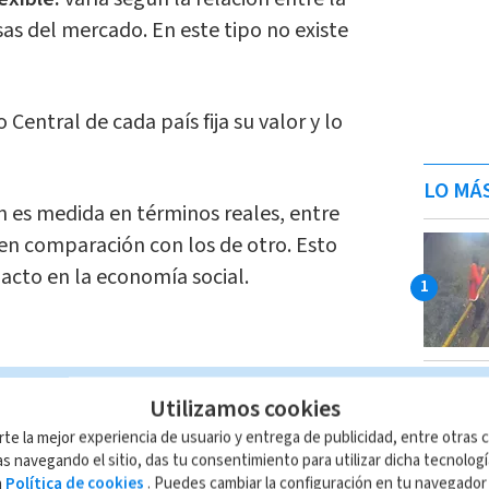
sas del mercado. En este tipo no existe
 Central de cada país fija su valor y lo
LO MÁ
n es medida en términos reales, entre
s en comparación con los de otro. Esto
pacto en la economía social.
de compra del dólar es el valor que las
Utilizamos cookies
omo bancos y casas de cambio, están
rte la mejor experiencia de usuario y entrega de publicidad, entre otras c
irir dólares en el mercado cambiario.
Este
s navegando el sitio, das tu consentimiento para utilizar dicha tecnolog
a
Política de cookies
. Puedes cambiar la configuración en tu navegado