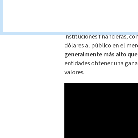
precio suele ser inferior al
entidades obtener una ganan
Precio de venta:
El precio de
instituciones financieras, c
dólares al público en el me
generalmente más alto que 
entidades obtener una ganan
valores.