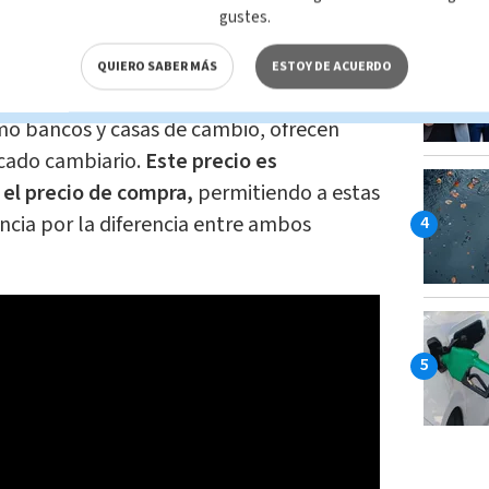
 precio de venta,
lo que permite a estas
gustes.
cia en las transacciones.
QUIERO SABER MÁS
ESTOY DE ACUERDO
 venta del dólar es el valor al cual las
omo bancos y casas de cambio, ofrecen
rcado cambiario.
Este precio es
el precio de compra,
permitiendo a estas
cia por la diferencia entre ambos