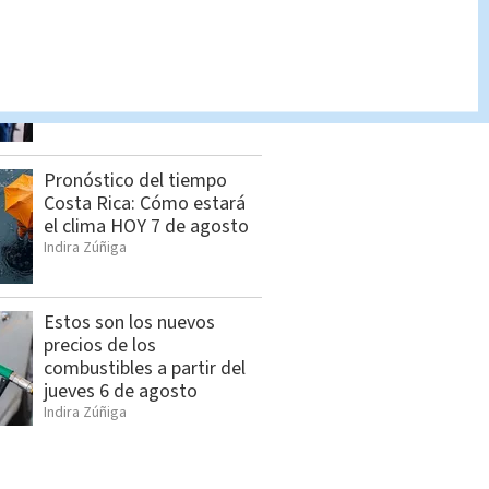
Feria de empleo reunirá
más de 1.000 vacantes en
San Pedro
Cristian Segura
Pronóstico del tiempo
Costa Rica: Cómo estará
el clima HOY 7 de agosto
Indira Zúñiga
Estos son los nuevos
precios de los
combustibles a partir del
jueves 6 de agosto
Indira Zúñiga