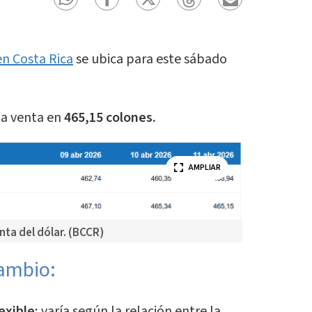
en Costa Rica
se ubica para este sábado
la venta en
465,15 colones.
AMPLIAR
ta del dólar. (BCCR)
cambio:
exible:
varía según la relación entre la