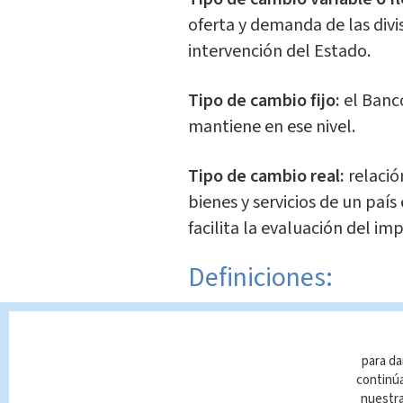
oferta y demanda de las divi
intervención del Estado.
Tipo de cambio fijo:
el Banco
mantiene en ese nivel.
Tipo de cambio real:
relació
bienes y servicios de un paí
facilita la evaluación del im
Definiciones:
Precio de compra:
El precio 
instituciones financieras, c
para da
dispuestas a pagar por adqu
continúa
nuestr