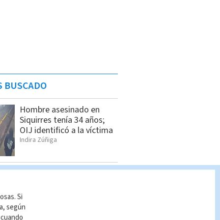
S BUSCADO
Hombre asesinado en
Siquirres tenía 34 años;
OIJ identificó a la víctima
Indira Zúñiga
Dólar en Costa Rica: Tipo
de cambio para este
viernes 7 de agosto
osas. Si
Indira Zúñiga
ía, según
r cuando