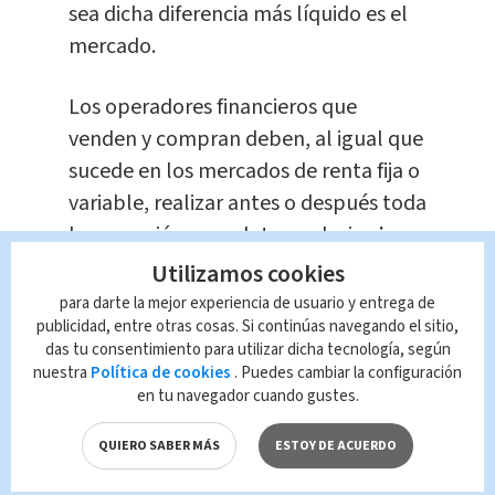
sea dicha diferencia más líquido es el
mercado.
Los operadores financieros que
venden y compran deben, al igual que
sucede en los mercados de renta fija o
variable, realizar antes o después toda
la operación completa, es decir,
si
venden tendrán que acabar
Utilizamos cookies
comprando y si compran tendrán que
para darte la mejor experiencia de usuario y entrega de
publicidad, entre otras cosas. Si continúas navegando el sitio,
acabar vendiendo.
das tu consentimiento para utilizar dicha tecnología, según
nuestra
Política de cookies
. Puedes cambiar la configuración
¿Qué es el euro?
en tu navegador cuando gustes.
QUIERO SABER MÁS
ESTOY DE ACUERDO
Es la moneda de la Unión Europea
,
conformada: Alemania, Austria,