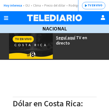
Hoy interesa
OIJ
Clima
Precio del dólar
Rodrigo Chaves
TV EN VIVO
NACIONAL
Seguí aquí
TV en
TV EN VIVO
directo
Dólar en Costa Rica: