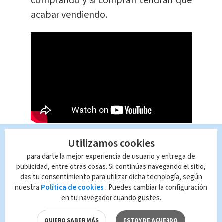
comprando y si compran tendrán que
acabar vendiendo.
¿Qué es el euro?
Utilizamos cookies
para darte la mejor experiencia de usuario y entrega de
publicidad, entre otras cosas. Si continúas navegando el sitio,
Es la moneda de la Unión Europea
,
das tu consentimiento para utilizar dicha tecnología, según
conformada: Alemania, Austria,
nuestra
Política de cookies
. Puedes cambiar la configuración
en tu navegador cuando gustes.
Bélgica, Chipre, Eslovaquia, Eslovenia,
España, Estonia, Finlandia, Francia,
QUIERO SABER MÁS
ESTOY DE ACUERDO