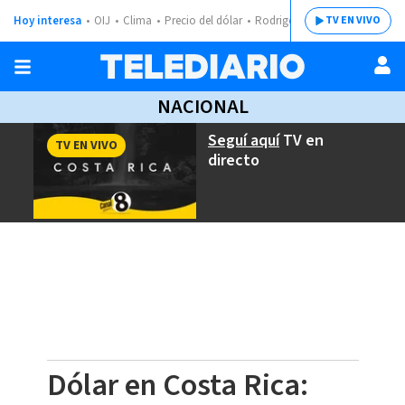
Hoy interesa
OIJ
Clima
Precio del dólar
Rodrigo Chaves
TV EN VIVO
NACIONAL
Seguí aquí
TV en
TV EN VIVO
directo
Dólar en Costa Rica: