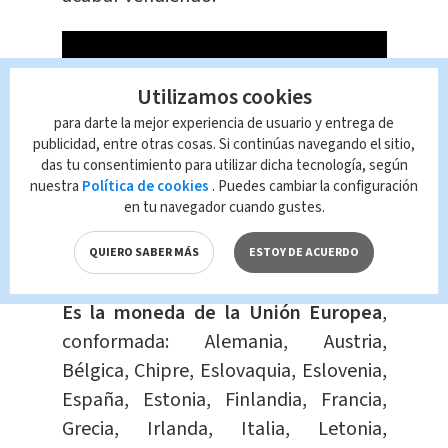
Utilizamos cookies
para darte la mejor experiencia de usuario y entrega de
publicidad, entre otras cosas. Si continúas navegando el sitio,
das tu consentimiento para utilizar dicha tecnología, según
nuestra
Política de cookies
. Puedes cambiar la configuración
en tu navegador cuando gustes.
¿Qué es el euro?
QUIERO SABER MÁS
ESTOY DE ACUERDO
Es la moneda de la Unión Europea
,
conformada: Alemania, Austria,
Bélgica, Chipre, Eslovaquia, Eslovenia,
España, Estonia, Finlandia, Francia,
Grecia, Irlanda, Italia, Letonia,