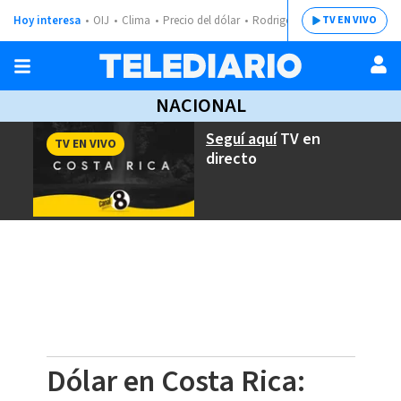
Hoy interesa
OIJ
Clima
Precio del dólar
Rodrigo Chaves
TV EN VIVO
NACIONAL
Seguí aquí
TV en
TV EN VIVO
directo
Dólar en Costa Rica: