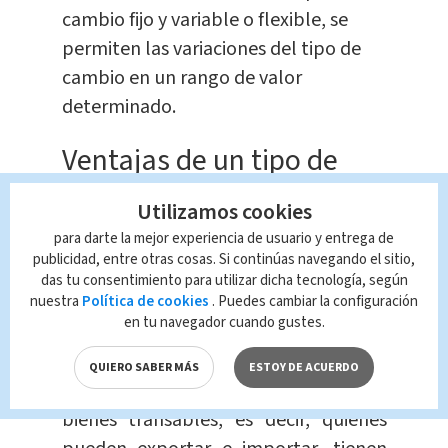
cambio fijo y variable o flexible, se
permiten las variaciones del tipo de
cambio en un rango de valor
determinado.
Ventajas de un tipo de
cambio alto:
Utilizamos cookies
para darte la mejor experiencia de usuario y entrega de
El tipo de cambio alto
provoca una
publicidad, entre otras cosas. Si continúas navegando el sitio,
economía más competitiva en
das tu consentimiento para utilizar dicha tecnología, según
nuestra
Política de cookies
. Puedes cambiar la configuración
cuestión de precios.
De esta forma, se
en tu navegador cuando gustes.
favorece la producción nacional.
QUIERO SABER MÁS
ESTOY DE ACUERDO
De esta forma, los productores de
bienes transables, es decir, quienes