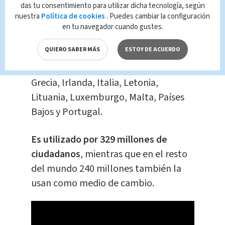
das tu consentimiento para utilizar dicha tecnología, según
nuestra
Política de cookies
. Puedes cambiar la configuración
Es la moneda de la Unión Europea
,
en tu navegador cuando gustes.
conformada: Alemania, Austria,
QUIERO SABER MÁS
ESTOY DE ACUERDO
Bélgica, Chipre, Eslovaquia, Eslovenia,
España, Estonia, Finlandia, Francia,
Grecia, Irlanda, Italia, Letonia,
Lituania, Luxemburgo, Malta, Países
Bajos y Portugal.
Es utilizado por 329 millones de
ciudadanos
, mientras que en el resto
del mundo 240 millones también la
usan como medio de cambio.