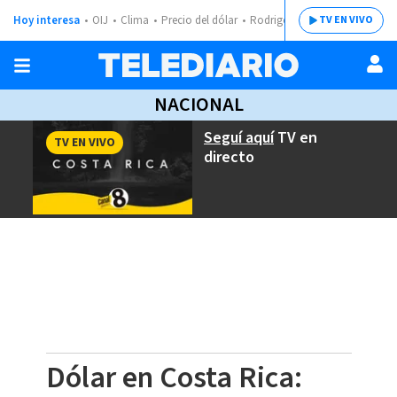
Hoy interesa
OIJ
Clima
Precio del dólar
Rodrigo Chaves
TV EN VIVO
NACIONAL
Seguí aquí
TV en
TV EN VIVO
directo
Dólar en Costa Rica: