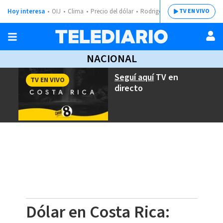
Hoy interesa
OIJ
Clima
Precio del dólar
Rodrigo Chaves
TV EN VIVO
NACIONAL
Seguí aquí
TV en
TV EN VIVO
directo
Dólar en Costa Rica: