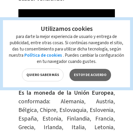
Utilizamos cookies
para darte la mejor experiencia de usuario y entrega de
publicidad, entre otras cosas. Si continúas navegando el sitio,
das tu consentimiento para utilizar dicha tecnología, según
nuestra
Política de cookies
. Puedes cambiar la configuración
en tu navegador cuando gustes.
¿Qué es el euro?
QUIERO SABER MÁS
ESTOY DE ACUERDO
Es la moneda de la Unión Europea
,
conformada: Alemania, Austria,
Bélgica, Chipre, Eslovaquia, Eslovenia,
España, Estonia, Finlandia, Francia,
Grecia, Irlanda, Italia, Letonia,