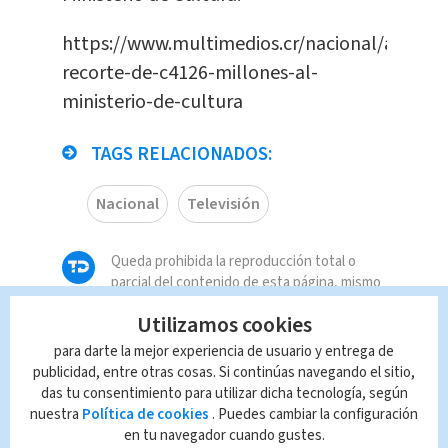
https://www.multimedios.cr/nacional/aprueb
recorte-de-c4126-millones-al-
ministerio-de-cultura
TAGS RELACIONADOS:
Nacional
Televisión
Queda prohibida la reproducción total o
parcial del contenido de esta página, mismo
que es propiedad de TELEDIARIO; su
Utilizamos cookies
reproducción no autorizada constituye una
infracción y un delito de conformidad con las
para darte la mejor experiencia de usuario y entrega de
leyes aplicables.
publicidad, entre otras cosas. Si continúas navegando el sitio,
das tu consentimiento para utilizar dicha tecnología, según
nuestra
Política de cookies
. Puedes cambiar la configuración
en tu navegador cuando gustes.