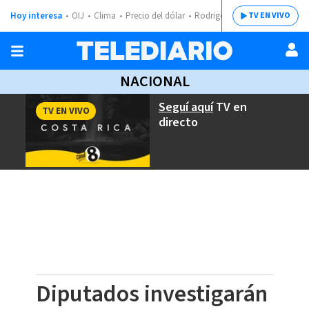
Hoy interesa
OIJ
Clima
Precio del dólar
Rodrigo Chaves
TV EN VIVO
NACIONAL
Seguí aquí
TV en
TV EN VIVO
directo
Diputados investigarán