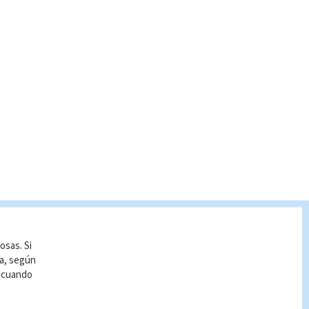
osas. Si
ía, según
r cuando