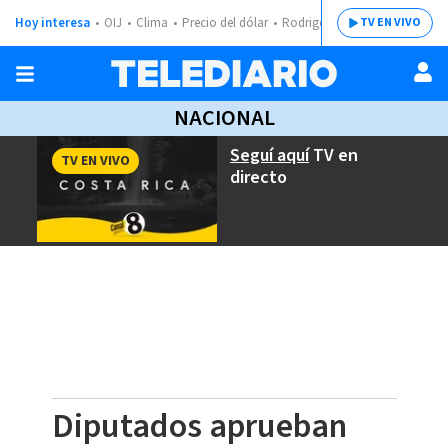
Hoy interesa
OIJ
Clima
Precio del dólar
Rodrigo Chaves
TV EN VIVO
NACIONAL
Seguí aquí
TV en
TV EN VIVO
directo
Diputados aprueban