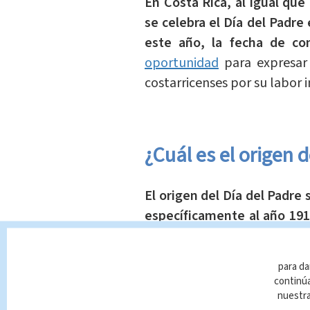
En Costa Rica, al igual que
se celebra el Día del Padre
este año, la fecha de co
oportunidad
para expresar 
costarricenses por su labor 
¿Cuál es el origen 
El origen del Día del Padre
específicamente al año 19
Sonora Smart Dodd, nativ
establecer un día especial
para da
importancia en la vida famil
continúa
Jackson Smart, un veterano
nuestr