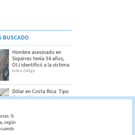
S BUSCADO
Hombre asesinado en
Siquirres tenía 34 años;
OIJ identificó a la víctima
Indira Zúñiga
Dólar en Costa Rica: Tipo
de cambio para este
viernes 7 de agosto
Indira Zúñiga
osas. Si
ía, según
r cuando
Feria de empleo reunirá