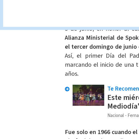
su esposa, asumió la respons
La propuesta de Sonora era
5 de junio, en honor al c
Alianza Ministerial de Spo
el tercer domingo de junio c
Así, el primer Día del Pa
marcando el inicio de una t
años.
Te Recome
Este miér
Mediodía"
Nacional
Ferna
Fue solo en 1966 cuando el