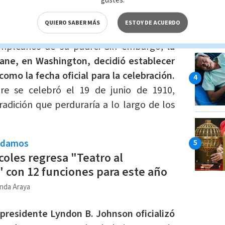
abilidad de criar solo a sus seis hijos.
QUIERO SABER MÁS
ESTOY DE ACUERDO
 que la fecha de conmemoración fuera el
umpleaños de su padre. Sin embargo,
la
kane, en Washington, decidió establecer
omo la fecha oficial para la celebración.
dre se celebró el 19 de junio de 1910,
radición que perduraría a lo largo de los
ndamos
coles regresa "Teatro al
 con 12 funciones para este año
nda Araya
 presidente Lyndon B. Johnson oficializó