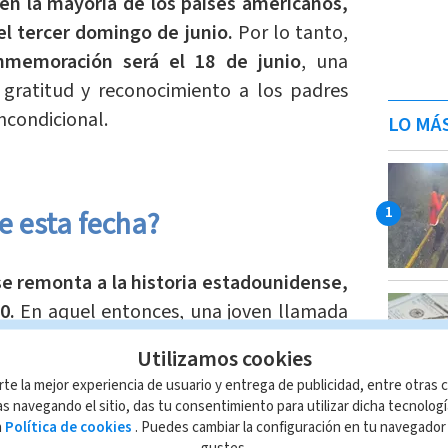
 en la mayoría de los países americanos,
 el tercer domingo de junio.
Por lo tanto,
nmemoración será el 18 de junio
, una
gratitud y reconocimiento a los padres
incondicional.
LO MÁ
de esta fecha?
 se remonta a la historia estadounidense,
10.
En aquel entonces, una joven llamada
a de Washington, impulsó la idea de
Utilizamos cookies
 para honrar a los padres y reconocer su
rte la mejor experiencia de usuario y entrega de publicidad, entre otras c
iar. Sonora se inspiró en su propio padre,
s navegando el sitio, das tu consentimiento para utilizar dicha tecnolog
 de guerra que, tras el fallecimiento de
a
Política de cookies
. Puedes cambiar la configuración en tu navegado
gustes.