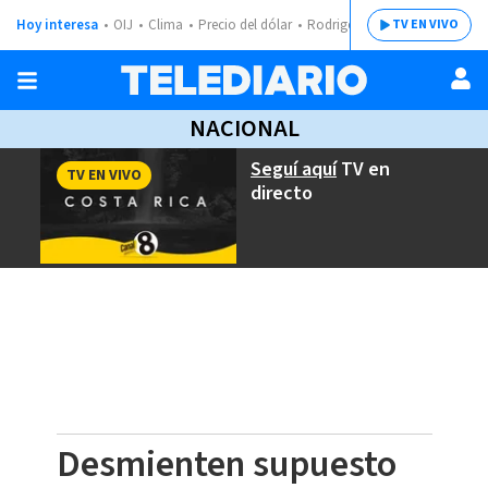
Hoy interesa
OIJ
Clima
Precio del dólar
Rodrigo Chaves
TV EN VIVO
NACIONAL
Seguí aquí
TV en
TV EN VIVO
directo
Desmienten supuesto