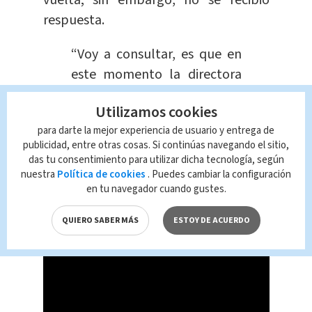
respuesta.
“Voy a consultar, es que en
este momento la directora
no está.
Apenas llegue la
Utilizamos cookies
directora nosotros le
para darte la mejor experiencia de usuario y entrega de
informamos
y le digo para
publicidad, entre otras cosas. Si continúas navegando el sitio,
que lo contacte”, reseñó la
das tu consentimiento para utilizar dicha tecnología, según
secretaria de la escuela
la
nuestra
Política de cookies
. Puedes cambiar la configuración
en tu navegador cuando gustes.
tarde del viernes 7 de junio a
este medio.
QUIERO SABER MÁS
ESTOY DE ACUERDO