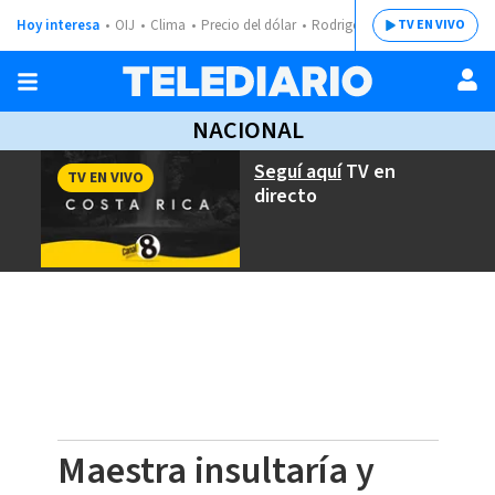
Hoy interesa
OIJ
Clima
Precio del dólar
Rodrigo Chaves
TV EN VIVO
NACIONAL
Seguí aquí
TV en
TV EN VIVO
directo
Maestra insultaría y