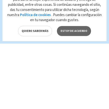
publicidad, entre otras cosas. Si continúas navegando el sitio,
Queda prohibida la reproducción total o
das tu consentimiento para utilizar dicha tecnología, según
parcial del contenido de esta página, mismo
nuestra
Política de cookies
. Puedes cambiar la configuración
que es propiedad de TELEDIARIO; su
en tu navegador cuando gustes.
reproducción no autorizada constituye una
infracción y un delito de conformidad con las
leyes aplicables.
QUIERO SABER MÁS
ESTOY DE ACUERDO