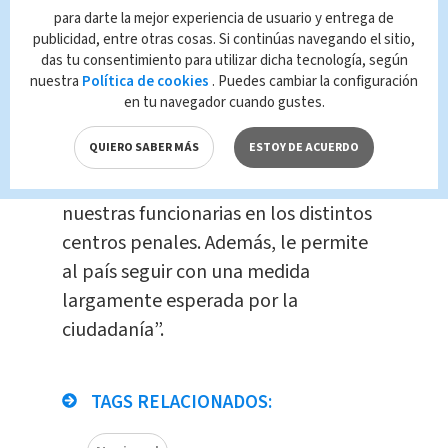
Constitucional, que validan la gestión
para darte la mejor experiencia de usuario y entrega de
que hemos realizado desde este
publicidad, entre otras cosas. Si continúas navegando el sitio,
das tu consentimiento para utilizar dicha tecnología, según
ministerio para que esta solución
nuestra
Política de cookies
. Puedes cambiar la configuración
tecnológica que implementaron las
en tu navegador cuando gustes.
empresas proveedoras de servicios
QUIERO SABER MÁS
ESTOY DE ACUERDO
telefónicos transcurriera con la menor
afectación posible para con nuestros y
nuestras funcionarias en los distintos
centros penales. Además, le permite
al país seguir con una medida
largamente esperada por la
ciudadanía”.
TAGS RELACIONADOS: