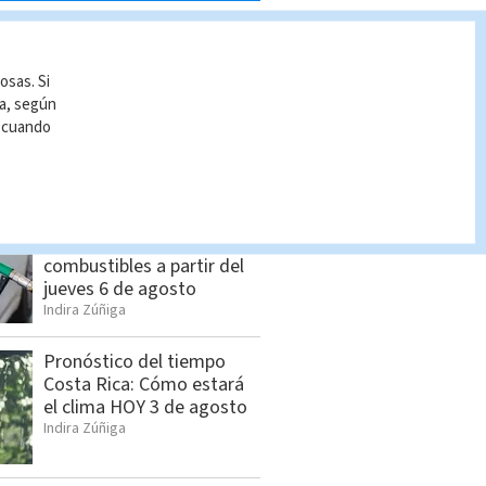
S BUSCADO
McDonald's realizará
osas. Si
ferias de empleo para
ía, según
contratar personal en
r cuando
Puntarenas
Cristian Segura
Estos son los nuevos
precios de los
combustibles a partir del
jueves 6 de agosto
Indira Zúñiga
Pronóstico del tiempo
Costa Rica: Cómo estará
el clima HOY 3 de agosto
Indira Zúñiga