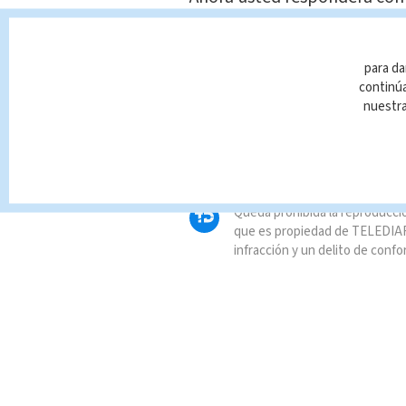
medio de las imperfeccione
privilegios que millones de 
para da
continúa
nuestr
TAGS RELACIONADOS:
Nacional
Queda prohibida la reproducció
que es propiedad de TELEDIAR
infracción y un delito de confo