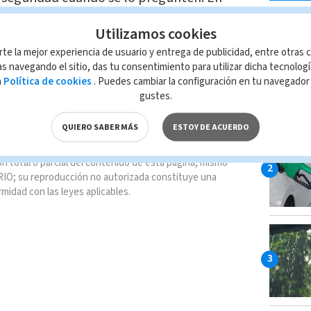
LO MÁ
s y problemas cotidianos, gozamos de
Utilizamos cookies
personas en el mundo desearían tener.
rte la mejor experiencia de usuario y entrega de publicidad, entre otras c
s navegando el sitio, das tu consentimiento para utilizar dicha tecnolog
a
Política de cookies
. Puedes cambiar la configuración en tu navegado
gustes.
QUIERO SABER MÁS
ESTOY DE ACUERDO
n total o parcial del contenido de esta página, mismo
IO; su reproducción no autorizada constituye una
rmidad con las leyes aplicables.