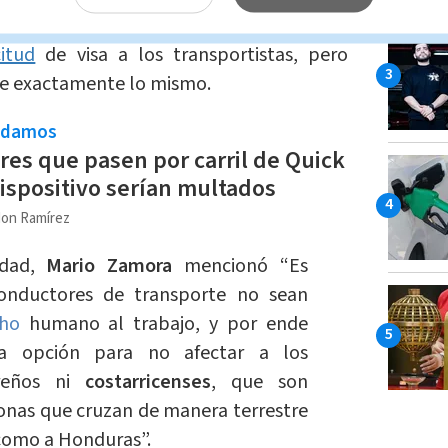
ra el
gobierno
costarricense
dice estar
citud
de visa a los transportistas, pero
e exactamente lo mismo.
ndamos
es que pasen por carril de Quick
dispositivo serían multados
on Ramírez
dad,
Mario Zamor
a
mencionó “Es
onductores de transporte no sean
ho
humano al trabajo, y por ende
ta opción para no afectar a los
reños ni
costarricenses
, que son
onas que cruzan de manera terrestre
 como a Honduras”.