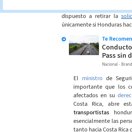
hondureño, y es que aho
dispuesto a retirar la
soli
únicamente si Honduras hac
Te Recome
Conductor
Pass sin 
Nacional
Brand
El
ministro
de Seguri
importante que los c
afectados en su
derec
Costa Rica, abre es
transportistas
hondu
esencialmente las pers
tanto hacia Costa Rica