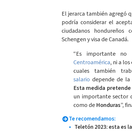
El jerarca también agregó qu
podría considerar el ace
ciudadanos hondureños 
Schengen y visa de Canadá.
“Es importante no 
Centroamérica
, ni a lo
cuales también trab
salario
depende de la p
Esta medida pretende 
un importante sector 
como de
Honduras
”, f
Te recomendamos:
Teletón 2023: esta es l