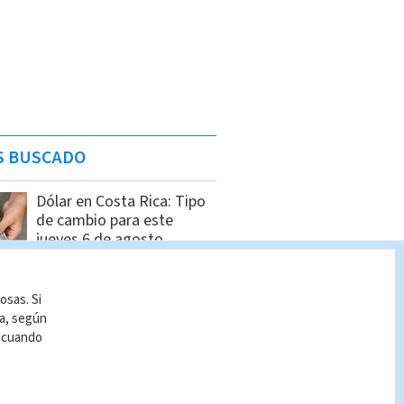
S BUSCADO
Dólar en Costa Rica: Tipo
de cambio para este
jueves 6 de agosto
Indira Zúñiga
osas. Si
Pronóstico del tiempo
ía, según
Costa Rica: Cómo estará
r cuando
el clima HOY 6 de agosto
Indira Zúñiga