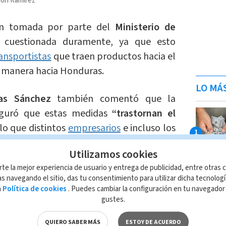
on Ramírez
ión tomada por parte del
Ministerio de
o cuestionada duramente, ya que esto
ansportistas
que traen productos hacia el
al manera hacia Honduras.
LO MÁ
ias Sánchez
también comentó que la
eguró que estas medidas
“trastornan el
lo que distintos
empresarios
e incluso los
enzaron a expresar la preocupación que
Utilizamos cookies
ecisiones de ambos gobiernos.
rte la mejor experiencia de usuario y entrega de publicidad, entre otras c
s navegando el sitio, das tu consentimiento para utilizar dicha tecnolog
a
Política de cookies
. Puedes cambiar la configuración en tu navegado
gustes.
 jueves 19 de octubre el Ministerio de
, comunicó un
ultimátum
al gobierno
QUIERO SABER MÁS
ESTOY DE ACUERDO