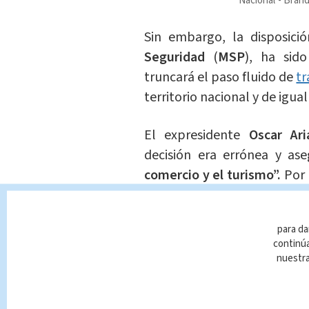
Nacional
Brand
Sin embargo, la disposic
Seguridad
(
MSP
), ha sid
truncará el paso fluido de
tr
territorio nacional y de igu
El expresidente
Oscar Ar
decisión era errónea y as
comercio y el turismo”.
Por 
mismos transportistas com
estaban teniendo ante las d
para da
continúa
nuestr
Ante esta situación, este
Seguridad Pública (
MSP
)