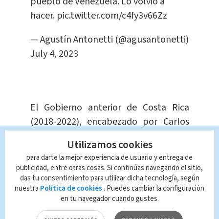
pueblo de Venezuela. Lo volvió a
hacer.
pic.twitter.com/c4fy3v66Zz
— Agustín Antonetti (@agusantonetti)
July 4, 2023
El Gobierno anterior de Costa Rica
(2018-2022), encabezado por Carlos
Alvarado,
decidió no enviar
Utilizamos cookies
embajador a Nicaragua y a Venezuela
para darte la mejor experiencia de usuario y entrega de
debido a las violaciones a los derecho
publicidad, entre otras cosas. Si continúas navegando el sitio,
humanos y a la falta de transparencia
das tu consentimiento para utilizar dicha tecnología, según
nuestra
Política de cookies
. Puedes cambiar la configuración
en los procesos electorales, y además
en tu navegador cuando gustes.
desconoció la legitimidad de Nicolás