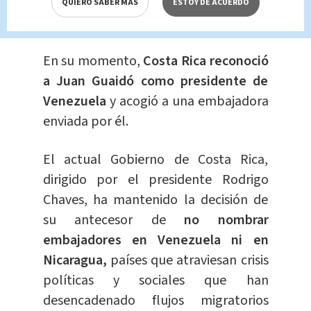
Maduro como presidente venezolano
QUIERO SABER MÁS
ESTOY DE ACUERDO
tras su
última reelección.
En su momento,
Costa Rica reconoció
a Juan Guaidó como presidente de
Venezuela
y acogió a una embajadora
enviada por él.
El actual Gobierno de Costa Rica,
dirigido por el presidente Rodrigo
Chaves, ha mantenido la decisión de
su antecesor de
no nombrar
embajadores en Venezuela ni en
Nicaragua,
países que atraviesan crisis
políticas y sociales que han
desencadenado flujos migratorios