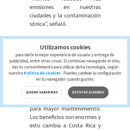
emisiones en nuestras
ciudades y la contaminación
sónica”, señaló.
Aseguró que este plan permitirá
Utilizamos cookies
ofrecer
“satisfacción del cliente”.
para darte la mejor experiencia de usuario y entrega de
publicidad, entre otras cosas. Si continúas navegando el sitio,
das tu consentimiento para utilizar dicha tecnología, según
nuestra
Política de cookies
. Puedes cambiar la configuración
en tu navegador cuando gustes.
QUIERO SABER MÁS
ESTOY DE ACUERDO
“Un bus silencioso cómodo
para mayor mantenimiento.
Los beneficios son enormes y
esto cambia a Costa Rica y