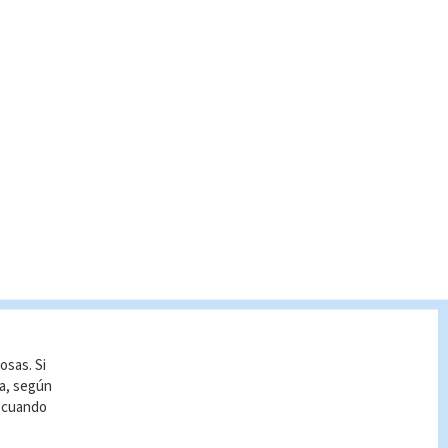
osas. Si
ía, según
r cuando