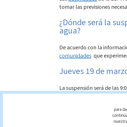
tomar las previsiones necesa
¿Dónde será la susp
agua?
De acuerdo con la informaci
comunidades
que experimen
Jueves 19 de marz
La suspensión será de las 9:0
Los Ángeles
para da
continúa
Residencial El Tirol
nuestr
Calle Las Chorreras