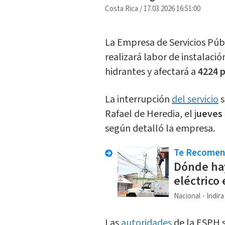
Costa Rica
/
17.03.2026 16:51:00
La Empresa de Servicios Púb
realizará labor de instalació
hidrantes y afectará a
4224 
La interrupción
del servicio
s
Rafael de Heredia, el j
ueves 
según detalló la empresa.
Te Recome
Dónde hay
eléctrico
Nacional
Indir
Las
autoridades
de la ESPH s