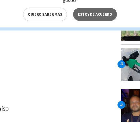
gustes.
QUIERO SABER MÁS
ESTOY DE ACUERDO
h
aíso