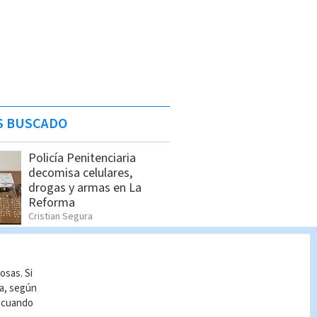
S BUSCADO
Policía Penitenciaria
decomisa celulares,
drogas y armas en La
Reforma
Cristian Segura
Allanamientos en Limón:
Estos son los detenidos
osas. Si
por el OIJ
ía, según
Indira Zúñiga
r cuando