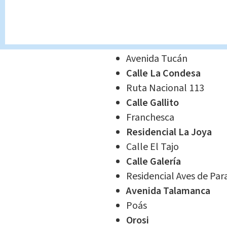
Monte de la Cruz
Tanque Highland Ranc
Calle Murillo
Avenida Tucán
Calle La Condesa
Ruta Nacional 113
Calle Gallito
Franchesca
Residencial La Joya
Calle El Tajo
Calle Galería
Residencial Aves de Par
Avenida Talamanca
Poás
Orosi