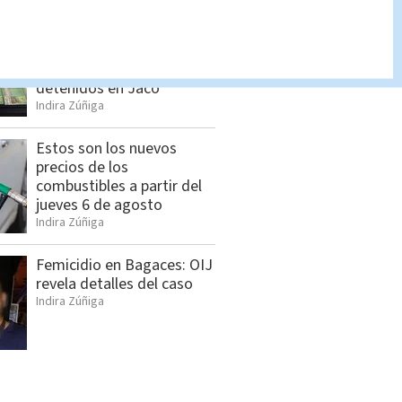
Seis sospechosos
vinculados con estructura
de alias “Diablo” son
detenidos en Jacó
Indira Zúñiga
Estos son los nuevos
precios de los
combustibles a partir del
jueves 6 de agosto
Indira Zúñiga
Femicidio en Bagaces: OIJ
revela detalles del caso
Indira Zúñiga