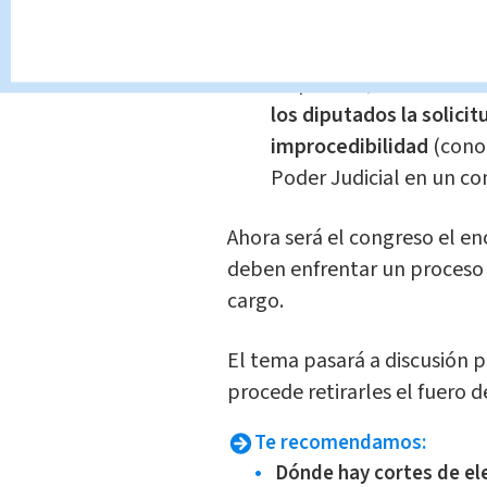
"El Poder Judicial remit
resolución de Corte Ple
respectivo, mediante la
los diputados la solici
improcedibilidad
(cono
Poder Judicial en un c
Ahora será el congreso el en
deben enfrentar un proceso j
cargo.
El tema pasará a discusión p
procede retirarles el fuero 
Te recomendamos:
Dónde hay cortes de el