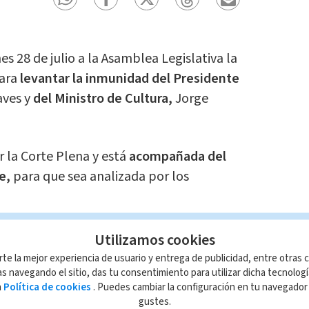
nes 28 de julio a la Asamblea Legislativa la
para
levantar la inmunidad del Presidente
ves y
del Ministro de Cultura,
Jorge
 la Corte Plena y está
acompañada del
e,
para que sea analizada por los
ndamos
Utilizamos cookies
 cortes de electricidad esta
rte la mejor experiencia de usuario y entrega de publicidad, entre otras c
s navegando el sitio, das tu consentimiento para utilizar dicha tecnolog
a
Política de cookies
. Puedes cambiar la configuración en tu navegado
a Zúñiga
gustes.