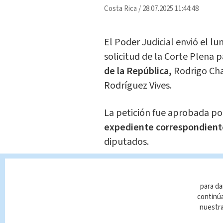
Costa Rica
/
28.07.2025 11:44:48
El Poder Judicial envió el lu
solicitud de la Corte Plena 
de la República,
Rodrigo Cha
Rodríguez Vives.
La petición fue aprobada por
expediente correspondient
diputados.
Te Recome
Dónde hay
para da
semana
continúa
nuestr
Nacional
Indir