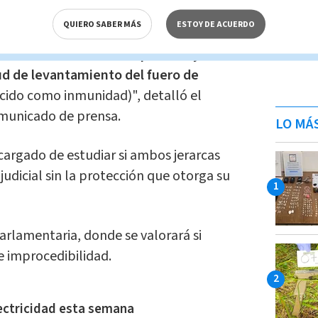
ió a la Asamblea Legislativa la
QUIERO SABER MÁS
ESTOY DE ACUERDO
na, junto con el expediente
 cual
se traslada a las diputadas y
tud de levantamiento del fuero de
cido como inmunidad)", detalló el
omunicado de prensa.
LO MÁ
cargado de estudiar si ambos jerarcas
udicial sin la protección que otorga su
arlamentaria, donde se valorará si
de improcedibilidad.
ectricidad esta semana