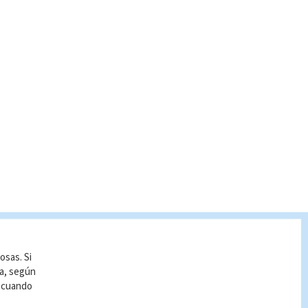
osas. Si
ía, según
r cuando