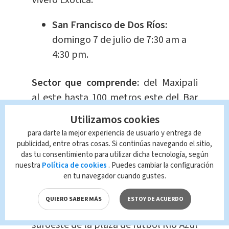
San Francisco de Dos Ríos:
domingo 7 de julio de 7:30 am a
4:30 pm.
Sector que comprende:
del Maxipali
al este hasta 100 metros este del Bar
2000 y del Lagar hasta 600 metros sur
Utilizamos cookies
y calles 55A, 55B, 57 y Av 64.
para darte la mejor experiencia de usuario y entrega de
publicidad, entre otras cosas. Si continúas navegando el sitio,
Cartago, Río Azul, Relleno
das tu consentimiento para utilizar dicha tecnología, según
Sanitario:
martes 9 de julio de
nuestra
Política de cookies
. Puedes cambiar la configuración
en tu navegador cuando gustes.
7:30 am a 4:00 pm.
QUIERO SABER MÁS
ESTOY DE ACUERDO
Sector que comprende:
del costado
suroeste de la plaza de futbol Río Azul