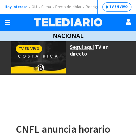
Hoy interesa
OIJ
Clima
Precio del dólar
Rodrigo Chaves
TV EN VIVO
NACIONAL
Seguí aquí
TV en
TV EN VIVO
directo
CNFL anuncia horario