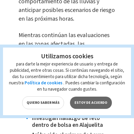
comportamiento de las lluvias y
anticipar posibles escenarios de riesgo
en las próximas horas.
Mientras continúan las evaluaciones
en las zonas afectadas, las
autoridades hicieron un llamado a la
Utilizamos cookies
población a mantenerse atenta a los
para darte la mejor experiencia de usuario y entrega de
reportes oficiales, evitar cruzar ríos o
publicidad, entre otras cosas. Si continúas navegando el sitio,
das tu consentimiento para utilizar dicha tecnología, según
sectores inundados y reportar
nuestra
Política de cookies
. Puedes cambiar la configuración
cualquier emergencia a través de los
en tu navegador cuando gustes.
canales habilitados.
QUIERO SABER MÁS
ESTOY DE ACUERDO
Te recomendamos...
Investigan hallazgo de feto
dentro de bolsa en Alajuelita