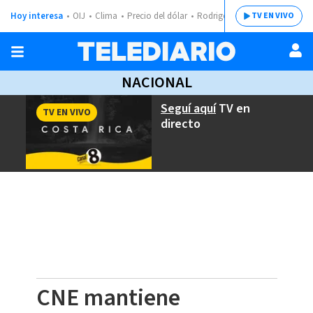
Hoy interesa
OIJ
Clima
Precio del dólar
Rodrigo Chaves
TV EN VIVO
NACIONAL
Seguí aquí
TV en
TV EN VIVO
directo
CNE mantiene