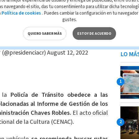
rte la mejor experiencia de usuario y entrega de publicidad, entre otras c
s navegando el sitio, das tu consentimiento para utilizar dicha tecnolog
e las medicinas. Sí se pueden eliminar los
a
Política de cookies
. Puedes cambiar la configuración en tu navegado
e retomar la ruta hacia una nueva era,
gustes.
aciones crezcan en un mejor país.
QUIERO SABER MÁS
ESTOY DE ACUERDO
O
? (@presidenciacr)
August 12, 2022
LO MÁ
á la
Policía de Tránsito obedece a las
lacionadas al Informe de Gestión de los
ministración Chaves Robles.
El acto oficial
ional de la Cultura (CENAC).