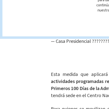
para da
continúa
Sí se puede bajar el precio d
nuestr
monopolios. Costa Rica pued
en la que las próximas gener
pic.twitter.com/8n1hBonH9
— Casa Presidencial ???????
Esta medida que aplicar
actividades programadas re
Primeros 100 Días de la Ad
tendrá sede en el Centro Nac