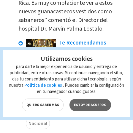
Rica. Es muy complaciente ver a estos
nuevos guanacastecos vestidos como
sabaneros” comentó el Director del
hospital Dr. Marvin Palma Lostalo.
Te Recomendamos
#SigaLaRuta con
estas
Utilizamos cookies
recomendaciones
para darte la mejor experiencia de usuario y entrega de
para hacer la
publicidad, entre otras cosas. Si continúas navegando el sitio,
Romería
das tu consentimiento para utilizar dicha tecnología, según
nuestra
Política de cookies
. Puedes cambiar la configuración
Nacional
Javier Mota
en tu navegador cuando gustes.
QUIERO SABER MÁS
ESTOY DE ACUERDO
TAGS RELACIONADOS:
Nacional