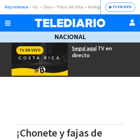
Hoy interesa
OIJ
Clima
Precio del dólar
Rodrigo Chaves
TV EN VIVO
NACIONAL
Seguí aquí
TV en
TV EN VIVO
directo
¡Chonete y fajas de