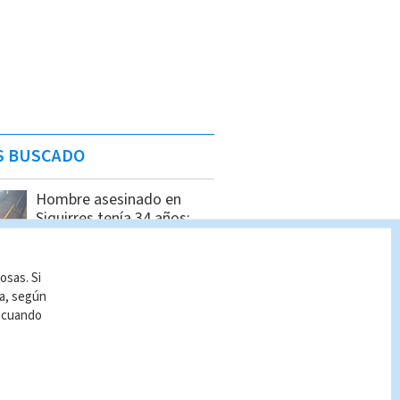
S BUSCADO
Hombre asesinado en
Siquirres tenía 34 años;
OIJ identificó a la víctima
Indira Zúñiga
osas. Si
ía, según
Femicidio en Bagaces: OIJ
r cuando
revela detalles del caso
Indira Zúñiga