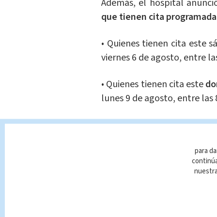
Además, el hospital anunci
que tienen cita programada
• Quienes tienen cita este 
viernes 6 de agosto, entre la
• Quienes tienen cita este
do
lunes 9 de agosto, entre las 
• Quienes tienen cita el
lun
día después de las 12 de la t
para da
continúa
El equipo coordinador de v
nuestr
que se les programó la cit
reasignaron a fin de que se 