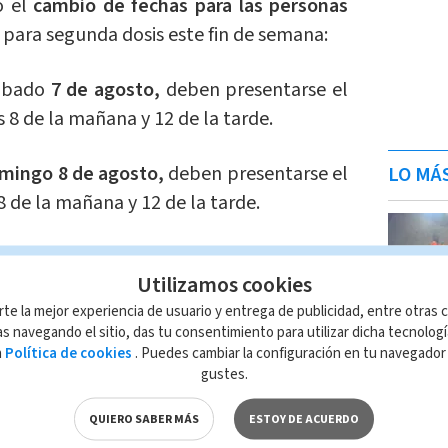
ó el
cambio de fechas para las personas
para segunda dosis este fin de semana:
sábado
7 de agosto,
deben presentarse el
s 8 de la mañana y 12 de la tarde.
mingo 8 de agosto,
deben presentarse el
LO MÁ
8 de la mañana y 12 de la tarde.
es 09 de agosto,
presentarse ese mismo
Utilizamos cookies
arde.
rte la mejor experiencia de usuario y entrega de publicidad, entre otras c
s navegando el sitio, das tu consentimiento para utilizar dicha tecnolog
acunación estará llamando a cada persona
a
Política de cookies
. Puedes cambiar la configuración en tu navegado
a para indicarles día y hora en que le
gustes.
presenten.
QUIERO SABER MÁS
ESTOY DE ACUERDO