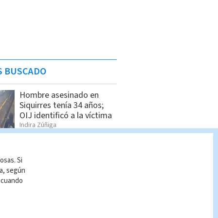
S BUSCADO
Hombre asesinado en
Siquirres tenía 34 años;
OIJ identificó a la víctima
Indira Zúñiga
Alias ‘Diablo’ es detenido
osas. Si
en Sarapiquí
ía, según
Indira Zúñiga
r cuando