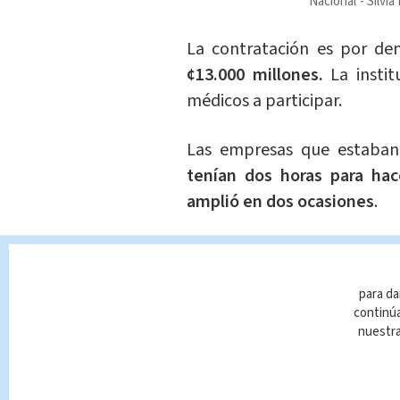
Nacional
Silvia
La contratación es por de
¢13.000 millones.
La insti
médicos a participar.
Las empresas que estaban 
tenían dos horas para hac
amplió en dos ocasiones
.
De acuerdo con los datos
realizó la invitación a 15 f
para da
sido definidos de acuerdo 
continúa
Salud
, una institución que
nuestr
procesos de contratación.