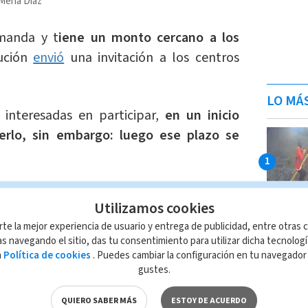
 Mena Díaz
manda y t
iene un monto cercano a los
tución
envió
una invitación a los centros
LO MÁ
interesadas en participar,
en un inicio
erlo, sin embargo: luego ese plazo se
 que estaban disponibles en SICOP, se
Utilizamos cookies
irmas para que
participaran
quienes
habían
rte la mejor experiencia de usuario y entrega de publicidad, entre otras c
a las recomendaciones de la Cámara de la
s navegando el sitio, das tu consentimiento para utilizar dicha tecnolog
 la CCSS tiene un acuerdo para realizar
a
Política de cookies
. Puedes cambiar la configuración en tu navegado
gustes.
QUIERO SABER MÁS
ESTOY DE ACUERDO