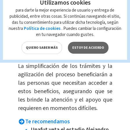
rigurosa
y justa, de acuerdo con los
Utilizamos cookies
criterios
establecidos.
para darte la mejor experiencia de usuario y entrega de
publicidad, entre otras cosas. Si continúas navegando el sitio,
das tu consentimiento para utilizar dicha tecnología, según
Hasta junio de 2023, el Seguro de
nuestra
Política de cookies
. Puedes cambiar la configuración
Pensiones de la CCSS contabilizaba
en tu navegador cuando gustes.
53,548 pensionados por riesgo de
QUIERO SABER MÁS
ESTOY DE ACUERDO
invalidez.
La simplificación de los trámites y la
agilización del proceso beneficiarán a
las personas que necesitan acceder a
estos beneficios, asegurando que se
les brinde la atención y el apoyo que
requieren en momentos difíciles.
Te recomendamos
Unafut veta el estadio Alejandro