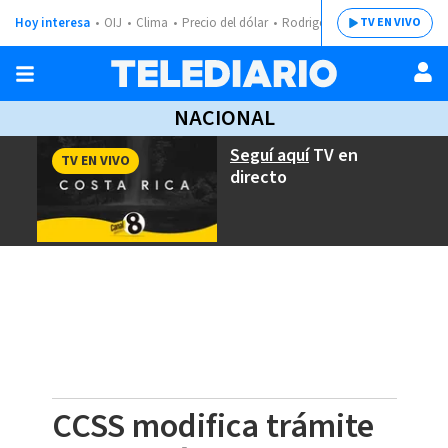
Hoy interesa
OIJ
Clima
Precio del dólar
Rodrigo Chaves
TV EN VIVO
NACIONAL
Seguí aquí
TV en
TV EN VIVO
directo
CCSS modifica trámite