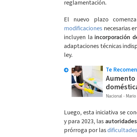
reglamentación.
El nuevo plazo comenzar
modificaciones
necesarias e
incluyen la
incorporación d
adaptaciones técnicas indisp
ley.
Te Recome
Aumento s
doméstica
Nacional
Mario
Luego, esta iniciativa se c
y para 2023, las
autoridades
prórroga por las
dificultade