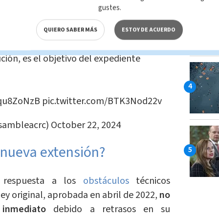
gustes.
jadores independientes poder condonar
QUIERO SABER MÁS
ESTOY DE ACUERDO
 de deudas con la CCSS por 12 meses y
ción, es el objetivo del expediente
hqu8ZoNzB
pic.twitter.com/BTK3Nod22v
asambleacrc)
October 22, 2024
 nueva extensión?
 respuesta a los
obstáculos
técnicos
ley original, aprobada en abril de 2022,
no
inmediato
debido a retrasos en su