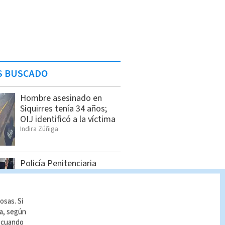
S BUSCADO
Hombre asesinado en
Siquirres tenía 34 años;
OIJ identificó a la víctima
Indira Zúñiga
Policía Penitenciaria
intercepta dron con droga
en La Reforma
Cristian Segura
osas. Si
ía, según
r cuando