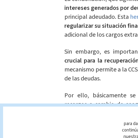
intereses generados por d
principal adeudado. Esta
he
regularizar su situación fin
adicional de los cargos extr
Sin embargo, es importa
crucial para la recuperaci
mecanismo permite a la CCSS
de las deudas.
Por ello, básicamente se 
recargos a cambio de
aseg
que, se priorizaría la soste
costarricense.
para da
continúa
nuestr