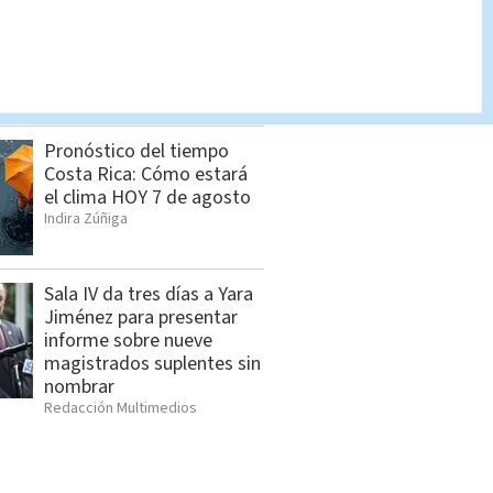
Dólar en Costa Rica: Tipo
de cambio para este
viernes 7 de agosto
Indira Zúñiga
Pronóstico del tiempo
Costa Rica: Cómo estará
el clima HOY 7 de agosto
Indira Zúñiga
Sala IV da tres días a Yara
Jiménez para presentar
informe sobre nueve
magistrados suplentes sin
nombrar
Redacción Multimedios