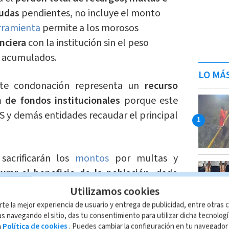
eudas
pendientes, no incluye el monto
rramienta
permite a los morosos
anciera
con la institución sin el peso
a acumulados.
LO MÁ
nte condonación representa un
recurso
ón de fondos institucionales
porque este
 y demás entidades recaudar el principal
sacrificarán los
montos
por multas y
urar el beneficio de la población
, dado
nibilidad del sistema de seguridad social
Utilizamos cookies
rte la mejor experiencia de usuario y entrega de publicidad, entre otras c
s navegando el sitio, das tu consentimiento para utilizar dicha tecnolog
a
Política de cookies
. Puedes cambiar la configuración en tu navegado