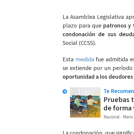
La Asamblea Legislativa ap
plazo para que
patronos y
condonación de sus deuda
Social (CCSS).
Esta
medida
fue admitida e
se extiende por un períod
oportunidad a los deudores 
Te Recome
Pruebas t
de forma 
Nacional
Mario
La condonación, que signific