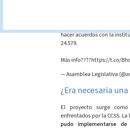
#Noticias
????
Permitir a patronos y traba
multas, recargos e intereses
hacer acuerdos con la institu
24.579.
Más info????
https://t.co/B
— Asamblea Legislativa (@
¿Era necesaria una
El proyecto surge como
enfrentados por la CCSS. La 
pudo implementarse de 