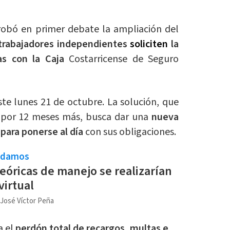
robó en primer debate la ampliación del
 trabajadores independientes
soliciten
la
s con la Caja
Costarricense de Seguro
ste lunes 21 de octubre. La solución, que
o por 12 meses más, busca dar una
nueva
para ponerse al día
con sus obligaciones.
ndamos
eóricas de manejo se realizarían
virtual
 José Víctor Peña
a el
perdón total de recargos, multas e