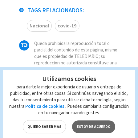
TAGS RELACIONADOS:
Nacional
covid-19
Queda prohibida la reproducción total o
parcial del contenido de esta página, mismo
que es propiedad de TELEDIARIO; su
reproducción no autorizada constituye una
infracción y un delito de conformidad con las
leyes aplicables.
Utilizamos cookies
para darte la mejor experiencia de usuario y entrega de
publicidad, entre otras cosas. Si continúas navegando el sitio,
das tu consentimiento para utilizar dicha tecnología, según
nuestra
Política de cookies
. Puedes cambiar la configuración
en tu navegador cuando gustes.
QUIERO SABER MÁS
ESTOY DE ACUERDO