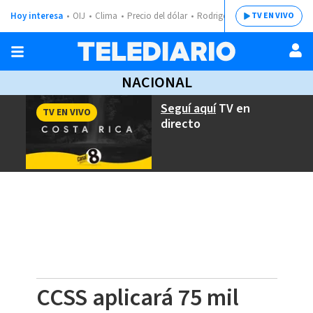
Hoy interesa
OIJ
Clima
Precio del dólar
Rodrigo Chaves
TV EN VIVO
NACIONAL
Seguí aquí
TV en
TV EN VIVO
directo
CCSS aplicará 75 mil