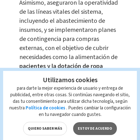
Asimismo, aseguraron la operatividad
de las líneas vitales del sistema,
incluyendo el abastecimiento de
insumos, y se implementaron planes
de contingencia para compras
externas, con el objetivo de cubrir
necesidades como la alimentación de
pacientes y la dotación de ropa
hospitalaria.
Utilizamos cookies
para darte la mejor experiencia de usuario y entrega de
La institución reiteró el llamado a la
publicidad, entre otras cosas. Si continúas navegando el sitio,
población para que
asista a sus citas
das tu consentimiento para utilizar dicha tecnología, según
nuestra
Política de cookies
. Puedes cambiar la configuración
médicas programadas.
En caso de
en tu navegador cuando gustes.
cancelaciones, los centros de salud
indicaron que se tomarán las acciones
QUIERO SABER MÁS
ESTOY DE ACUERDO
necesarias para reprogramarlas a la