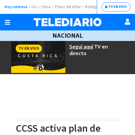
Hoy interesa
OIJ
Clima
Precio del dólar
Rodrigo Chaves
TV EN VIVO
NACIONAL
Seguí aquí
TV en
TV EN VIVO
directo
CCSS activa plan de