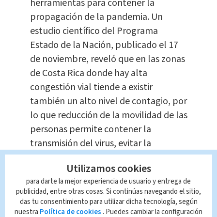
herramientas para contener la
propagación de la pandemia. Un
estudio científico del Programa
Estado de la Nación, publicado el 17
de noviembre, reveló que en las zonas
de Costa Rica donde hay alta
congestión vial tiende a existir
también un alto nivel de contagio, por
lo que reducción de la movilidad de las
personas permite contener la
transmisión del virus, evitar la
saturación hospitalaria y salvar vidas.
Utilizamos cookies
Te Recomendamos
para darte la mejor experiencia de usuario y entrega de
Maestros dan clases
publicidad, entre otras cosas. Si continúas navegando el sitio,
das tu consentimiento para utilizar dicha tecnología, según
usando falda para
nuestra
Política de cookies
. Puedes cambiar la configuración
combatir la