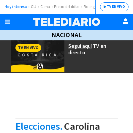
Hoy interesa
OIJ
Clima
Precio del dólar
Rodrigo Chaves
TV EN VIVO
NACIONAL
Seguí aquí
TV en
TV EN VIVO
directo
Elecciones.
Carolina