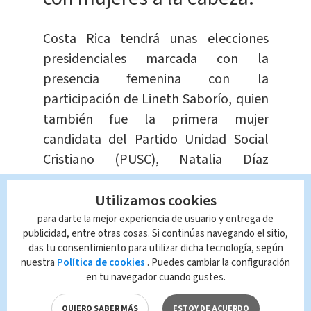
Costa Rica tendrá unas elecciones
presidenciales marcada con la
presencia femenina con la
participación de Lineth Saborío, quien
también fue la primera mujer
candidata del Partido Unidad Social
Cristiano (PUSC), Natalia Díaz
Quintana de Unidos Podemos (UP) y
Utilizamos cookies
ahora Carolina Hidalgo por el Partido
Unidad Social Cristiana (PUSC).
para darte la mejor experiencia de usuario y entrega de
publicidad, entre otras cosas. Si continúas navegando el sitio,
das tu consentimiento para utilizar dicha tecnología, según
Las elecciones generales de Costa Rica
nuestra
Política de cookies
. Puedes cambiar la configuración
están programadas para realizarse el
en tu navegador cuando gustes.
domingo 6 de febrero de 2022, donde
QUIERO SABER MÁS
ESTOY DE ACUERDO