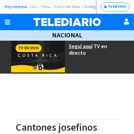
Hoy interesa
OIJ
Clima
Precio del dólar
Rodrigo Chaves
TV EN VIVO
NACIONAL
Seguí aquí
TV en
TV EN VIVO
directo
Cantones josefinos