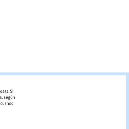
osas. Si
ía, según
r cuando