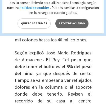
¿Cuáles son los precios?
das tu consentimiento para utilizar dicha tecnología, según
nuestra
Política de cookies
. Puedes cambiar la configuración
en tu navegador cuando gustes.
El costo va desde los
50 mil colones
QUIERO SABER MÁS
ESTOY DE ACUERDO
en adelante.
Por ejemplo; en el caso
de los bultos, el precio va desde los 8
mil colones hasta los 40 mil colones.
Según explicó José Mario Rodríguez
de Almacenes El Rey, “
el peso que
debe tener el bulto es el 5% del peso
del niño
, ya que después de cierto
tiempo se va empezar a ver reflejados
dolores en la columna o el soporte
donde debe tenerlo. Revisen el
recorrido de su casa al centro