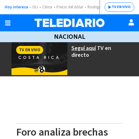
Hoy interesa
OIJ
Clima
Precio del dólar
Rodrigo Chaves
TV EN VIVO
NACIONAL
Seguí aquí
TV en
TV EN VIVO
directo
Foro analiza brechas