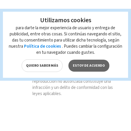
Utilizamos cookies
para darte la mejor experiencia de usuario y entrega de
TAGS RELACIONADOS:
publicidad, entre otras cosas. Si continúas navegando el sitio,
das tu consentimiento para utilizar dicha tecnología, según
Nacional
covid-19
nuestra
Política de cookies
. Puedes cambiar la configuración
en tu navegador cuando gustes.
Queda prohibida la reproducción total o
QUIERO SABER MÁS
ESTOY DE ACUERDO
parcial del contenido de esta página, mismo
que es propiedad de TELEDIARIO; su
reproducción no autorizada constituye una
infracción y un delito de conformidad con las
leyes aplicables.