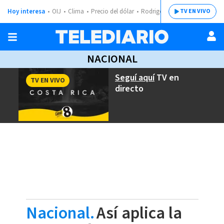
Hoy interesa
OIJ
Clima
Precio del dólar
Rodrigo Chaves
TV EN VIVO
NACIONAL
Seguí aquí
TV en
TV EN VIVO
directo
Nacional.
Así aplica la