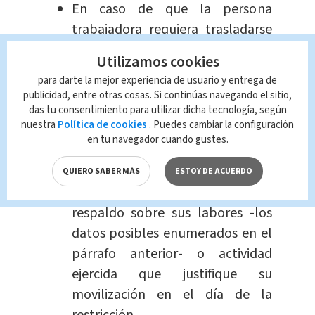
En caso de que la persona
trabajadora requiera trasladarse
con el apoyo de otra persona, la
Utilizamos cookies
constancia laboral deberá
para darte la mejor experiencia de usuario y entrega de
consignar los datos de esa
publicidad, entre otras cosas. Si continúas navegando el sitio,
segunda persona, sean nombre y
das tu consentimiento para utilizar dicha tecnología, según
nuestra
Política de cookies
. Puedes cambiar la configuración
documento de identidad. Para los
en tu navegador cuando gustes.
casos de personas trabajadoras
independientes, deberán portar y
QUIERO SABER MÁS
ESTOY DE ACUERDO
presentar un documento de
respaldo sobre sus labores -los
datos posibles enumerados en el
párrafo anterior- o actividad
ejercida que justifique su
movilización en el día de la
restricción