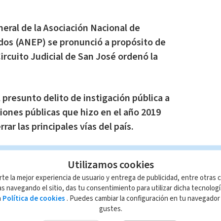
neral de la Asociación Nacional de
dos (ANEP) se pronunció a propósito de
ircuito Judicial de San José ordenó la
 presunto delito de instigación pública a
iones públicas que hizo en el año 2019
rar las principales vías del país.
para mi es importante enfrentar este
Utilizamos cookies
un video publicado este jueves.
rte la mejor experiencia de usuario y entrega de publicidad, entre otras c
s navegando el sitio, das tu consentimiento para utilizar dicha tecnolog
noticia a través de un periodista que se
a
Política de cookies
. Puedes cambiar la configuración en tu navegado
gustes.