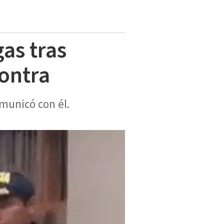
gas tras
contra
omunicó con él.