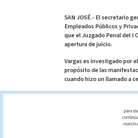
SAN JOSÉ.- El secretario ge
Empleados Públicos y Priva
que el Juzgado Penal del I C
apertura de juicio.
Vargas es investigado por el
propósito de las manifestac
cuando hizo un llamado a cer
“Tengo la frente en alto y 
proceso”, expresó durante 
para da
continúa
Aseguró que se enteró de la 
nuestr
comunicó con él.