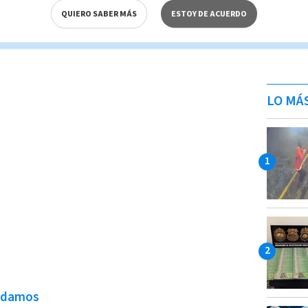
QUIERO SABER MÁS
ESTOY DE ACUERDO
do no nos avisó y no avisó a tiempo. Por
encia del poder judicial”, mencionó.
LO MÁ
ndamos