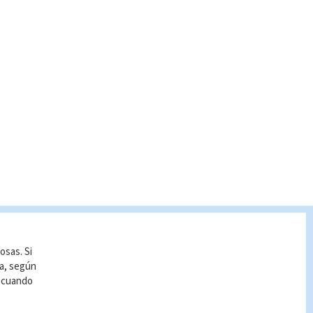
osas. Si
ía, según
r cuando