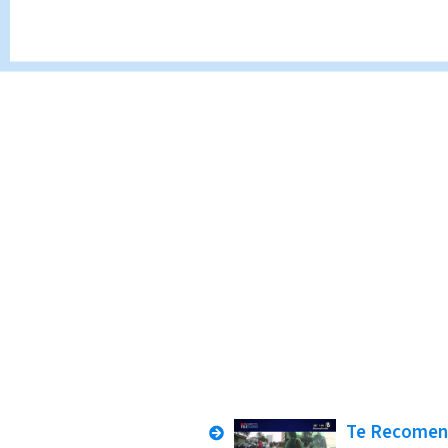
“Lo extraño es que el juzga
eso uno duda en la transpar
Te Recome