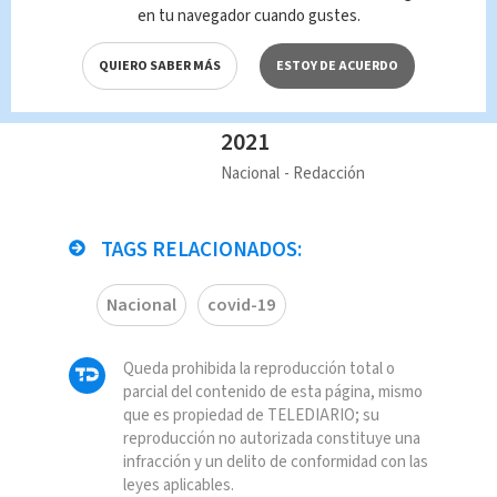
Estas son las fechas
en tu navegador cuando gustes.
para pruebas
nacionales de
QUIERO SABER MÁS
ESTOY DE ACUERDO
Educación Abierta y
Naturalización
2021
Nacional
Redacción
TAGS RELACIONADOS:
Nacional
covid-19
Queda prohibida la reproducción total o
parcial del contenido de esta página, mismo
que es propiedad de TELEDIARIO; su
reproducción no autorizada constituye una
infracción y un delito de conformidad con las
leyes aplicables.