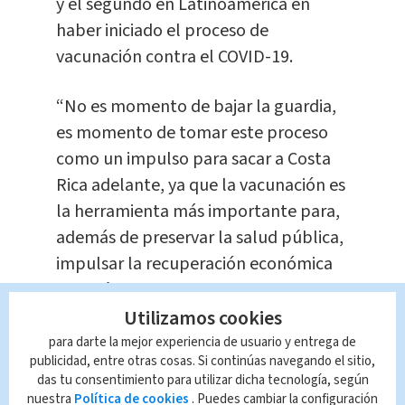
y el segundo en Latinoamérica en
haber iniciado el proceso de
vacunación contra el COVID-19.
“No es momento de bajar la guardia,
es momento de tomar este proceso
como un impulso para sacar a Costa
Rica adelante, ya que la vacunación es
la herramienta más importante para,
además de preservar la salud pública,
impulsar la recuperación económica
del país y darle fin a esta pandemia
Utilizamos cookies
que tanto nos ha probado”, indicó el
mandatario.
para darte la mejor experiencia de usuario y entrega de
publicidad, entre otras cosas. Si continúas navegando el sitio,
das tu consentimiento para utilizar dicha tecnología, según
Te Recomendamos
nuestra
Política de cookies
. Puedes cambiar la configuración