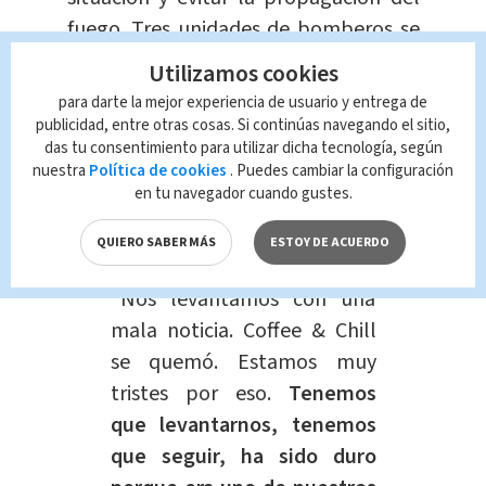
fuego. Tres unidades de bomberos se
movilizaron y lograron contener el
Utilizamos cookies
incendio a las
7:02 am.
para darte la mejor experiencia de usuario y entrega de
publicidad, entre otras cosas. Si continúas navegando el sitio,
das tu consentimiento para utilizar dicha tecnología, según
Entre los propietarios afectados se
nuestra
Política de cookies
. Puedes cambiar la configuración
encuentra el reconocido
exfutbolista
en tu navegador cuando gustes.
Alonso Solís
, quien compartió la triste
noticia a través de sus redes sociales.
QUIERO SABER MÁS
ESTOY DE ACUERDO
“Nos levantamos con una
mala noticia. Coffee & Chill
se quemó. Estamos muy
tristes por eso.
Tenemos
que levantarnos, tenemos
que seguir, ha sido duro