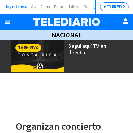
Hoy interesa
OIJ
Clima
Precio del dólar
Rodrigo Chaves
TV EN VIVO
NACIONAL
Seguí aquí
TV en
TV EN VIVO
directo
Organizan concierto