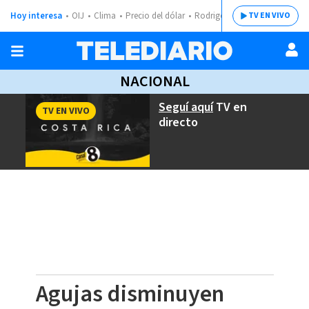
Hoy interesa
OIJ
Clima
Precio del dólar
Rodrigo Chaves
TV EN VIVO
NACIONAL
Seguí aquí
TV en
TV EN VIVO
directo
Agujas disminuyen