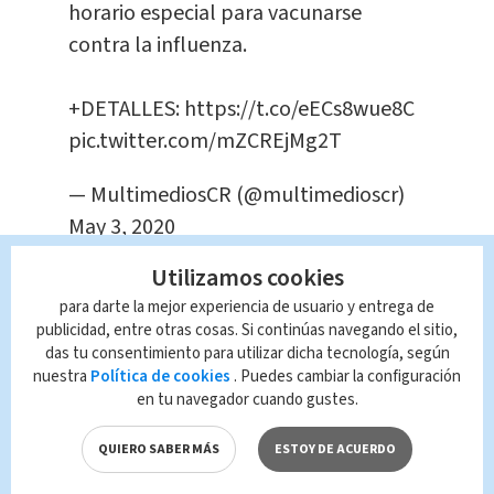
horario especial para vacunarse
contra la influenza.
+DETALLES:
https://t.co/eECs8wue8C
pic.twitter.com/mZCREjMg2T
— MultimediosCR (@multimedioscr)
May 3, 2020
Te Recomendamos
Utilizamos cookies
739 casos
confirmados por
para darte la mejor experiencia de usuario y entrega de
publicidad, entre otras cosas. Si continúas navegando el sitio,
COVID-19: en 62
das tu consentimiento para utilizar dicha tecnología, según
cantones de las
nuestra
Política de cookies
. Puedes cambiar la configuración
siete provincias
en tu navegador cuando gustes.
Nacional
Javier Mota
QUIERO SABER MÁS
ESTOY DE ACUERDO