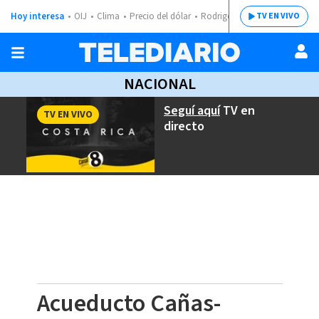
Hoy interesa
OIJ
Clima
Precio del dólar
Rodrigo Chaves
TV EN VIVO
NACIONAL
Seguí aquí
TV en
TV EN VIVO
directo
Acueducto Cañas-