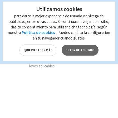
Utilizamos cookies
TAGS RELACIONADOS:
para darte la mejor experiencia de usuario y entrega de
publicidad, entre otras cosas. Si continúas navegando el sitio,
Barrio Cuba
das tu consentimiento para utilizar dicha tecnología, según
nuestra
Política de cookies
. Puedes cambiar la configuración
en tu navegador cuando gustes.
Queda prohibida la reproducción total o
parcial del contenido de esta página, mismo
que es propiedad de TELEDIARIO; su
QUIERO SABER MÁS
ESTOY DE ACUERDO
reproducción no autorizada constituye una
infracción y un delito de conformidad con las
leyes aplicables.