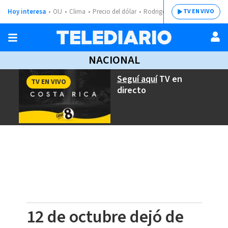
Hoy interesa
OIJ
Clima
Precio del dólar
Rodrigo Chaves
TV EN VIVO
NACIONAL
Seguí aquí
TV en
TV EN VIVO
directo
12 de octubre dejó de