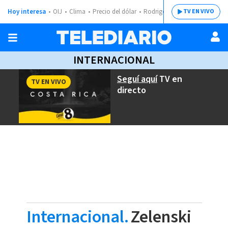
Hoy interesa
OIJ
Clima
Precio del dólar
Rodrigo Chaves
TV EN VIVO
INTERNACIONAL
Seguí aquí
TV en
TV EN VIVO
directo
Internacional.
Zelenski