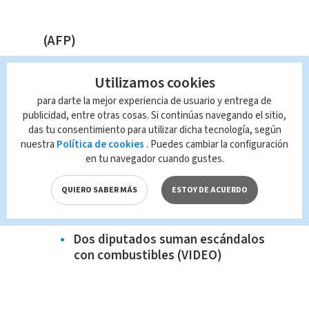
(AFP)
Te Recomendamos:
Utilizamos cookies
Joel Campbell sigue brillando en
para darte la mejor experiencia de usuario y entrega de
Rayados de Monterrey
publicidad, entre otras cosas. Si continúas navegando el sitio,
Andrea Vargas podrá viajar al
das tu consentimiento para utilizar dicha tecnología, según
nuestra
Política de cookies
. Puedes cambiar la configuración
Mundial Bajo Techo gracias al
en tu navegador cuando gustes.
apoyo de los ticos
Denuncias por asaltos a
QUIERO SABER MÁS
ESTOY DE ACUERDO
repartidores de comida en
aumento (VIDEO)
Dos diputados suman escándalos
con combustibles (VIDEO)